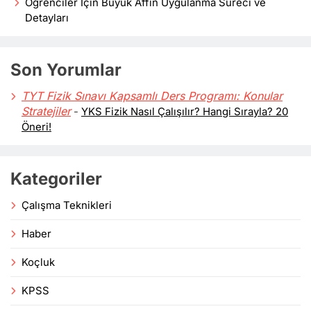
Öğrenciler İçin Büyük Affın Uygulanma Süreci ve
Detayları
Son Yorumlar
TYT Fizik Sınavı Kapsamlı Ders Programı: Konular
Stratejiler
-
YKS Fizik Nasıl Çalışılır? Hangi Sırayla? 20
Öneri!
Kategoriler
Çalışma Teknikleri
Haber
Koçluk
KPSS