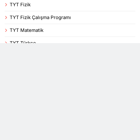
TYT Fizik
TYT Fizik Çalışma Programı
TYT Matematik
TYT Türkçe
Uncategorized
Veli
Yenilikler
YKS
DersTakip, bir mobil uygulama blogudur. Tüm hakları
saklıdır 2026© Powered By
.
BlazeThemes