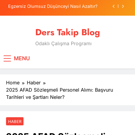
Skip
Egzersiz Olumsuz Düşünceyi Nasıl Azaltır?
to
content
Psikolojide Sistematik Duyarsızlaştırma
Terapisi
Ders Takip Blog
Tercih Stresinde Veliler Çocuğa Nasıl Destek
Olur?
Odaklı Çalışma Programı
Tekrarlama Zorlantısı: Neden Geçmişi
Tekrarlıyoruz?
Egzersiz Olumsuz Düşünceyi Nasıl Azaltır?
MENU
Psikolojide Sistematik Duyarsızlaştırma
Terapisi
Home
Haber
Tercih Stresinde Veliler Çocuğa Nasıl Destek
Olur?
2025 AFAD Sözleşmeli Personel Alımı: Başvuru
Tarihleri ve Şartları Neler?
HABER