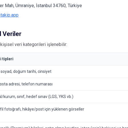
r Mah, Ümraniye, İstanbul 34760, Türkiye
takip.app
l Veriler
işisel veri kategorileri işlenebilir:
i tipleri
 soyad, doğum tarihi, cinsiyet
osta adresi, telefon numarası
l/kurum, sınıf, hedef sınav (LGS, YKS vb.)
fil fotoğrafı, hikâye/post için yüklenen görseller