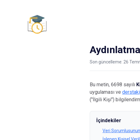
DersTakip
Öğretm
Aydınlatma
Son güncelleme
:
26 Tem
Bu metin, 6698 sayılı
K
uygulaması ve
derstak
("İlgili Kişi") bilgilend
İçindekiler
Veri Sorumlusunun 
İşlenen Kişisel Veri