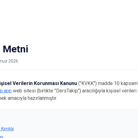
en
Veli
Geliştirici
Blog
İletişim
Sayaç
Yıllı
 Metni
muz 2026
işisel Verilerin Korunması Kanunu
("KVKK") madde 10 kapsamı
ip.app
web sitesi (birlikte "DersTakip") aracılığıyla kişisel verileri
irmek amacıyla hazırlanmıştır.
Kimliği
ler