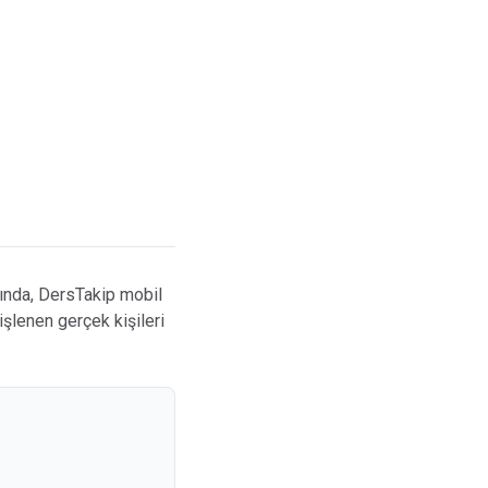
k Plan
Çalışma Programı
nda, DersTakip mobil
 işlenen gerçek kişileri