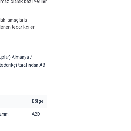
ılmaz olarak bazı veriler
daki amaçlarla
elenen tedarikçiler
ruplar) Almanya /
 tedarikçi tarafından AB
Bölge
lanım
ABD