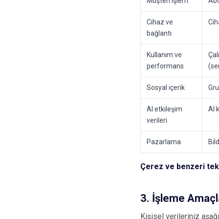
Müşteri işlem
Abo
Cihaz ve
Cih
bağlantı
Kullanım ve
Çal
performans
(se
Sosyal içerik
Gru
AI etkileşim
AI 
verileri
Pazarlama
Bil
Çerez ve benzeri tekn
3. İşleme Amaçl
Kişisel verileriniz aşağ